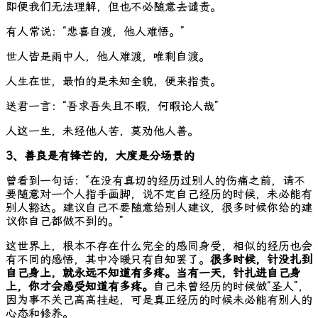
即便我们无法理解，但也不必随意去谴责。
有人常说：“悲喜自渡，他人难悟。”
世人皆是雨中人，他人难渡，唯剩自渡。
人生在世，最怕的是未知全貌，便来指责。
送君一言：“吾求吾失且不暇，何暇论人哉”
人这一生，未经他人苦，莫劝他人善。
3、善良是有锋芒的，大度是分场景的
曾看到一句话：“在没有真切的经历过别人的伤痛之前，请不
要随意对一个人指手画脚，说不定自己经历的时候，未必能有
别人豁达。建议自己不要随意给别人建议，很多时候你给的建
议你自己都做不到的。”
这世界上，根本不存在什么完全的感同身受，相似的经历也会
有不同的感悟，其中冷暖只有自知罢了。
很多时候，针没扎到
自己身上，就永远不知道有多疼。
当有一天，针扎进自己身
上，你才会感受知道有多疼。
自己未曾经历的时候做“圣人”，
因为事不关己高高挂起，可是真正经历的时候未必能有别人的
心态和修养。