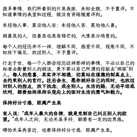
很多事情，我们所看到的只是表面，未知全貌，不予置评。不
知道事情的表里和过程，就没有资格随意评判。
未经他人事，莫论他人非；未经他人苦，莫劝他人善。
做善良的人，但善良也是有锋芒的，大度是分场景的。
每个人的经历并不一样，理解不同，感受不同，视角不同，不
如放下偏见，放过别人，不予置评。
行走于世，每一个人都会经历这样那样的事情，不必以自己的
标准去衡量别人的做法，更不要以自己所谓的经验去“绑架”别
人。
每人的悲喜，其实并不相通，切莫站在道德的制高点上，
去约束别人的言行。
往后余生，愿你做好自己的同时，也放过
对别人的指点，放下执念，成全别人。
生活的路，无论平坦或
坎坷，都要始终保持乐观向上的面对生活的勇气和能力。
保持好分寸感，距离产生美
有人说：“成年人最大的自律，就是克制自己纠正别人的欲
望。”
成年人之间，无论关系多好，都要有一定的边界感。
哪怕关系再亲近，也要保持好分寸感，距离产生美。