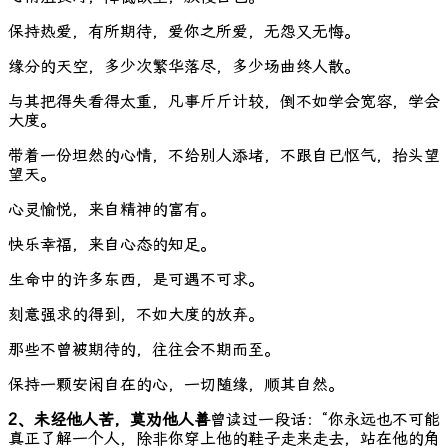
保持热爱，有所期待，爱你之所爱，无怨又无悔。
缘分的天空，多少次繁华落尽，多少场曲终人散。
与其把得失看得太重，凡事斤斤计较，倒不如学会宽容，学会
大度。
带着一份坦然的心情，不给别人添堵，不跟自已怄气，抬头望
望天。
心灵愉悦，来自精神的富有。
快乐幸福，来自心态的知足。
生命中的许多东西，是可遇不可求。
刻意强求的得到，不如大度的放弃。
那些不曾被期待的，往往会不期而至。
保持一颗安闲自在的心，一切随缘，顺其自然。
2、未经他人苦，莫劝他人善
曾读过一段话：“你永远也不可能
真正了解一个人，除非你穿上他的鞋子走来走去，站在他的角