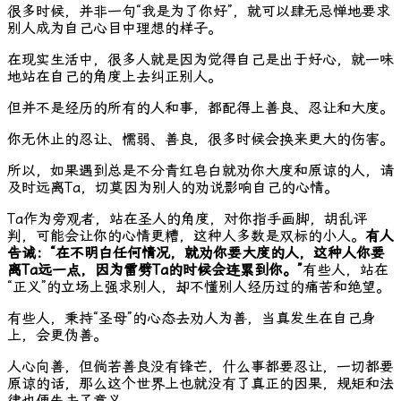
很多时候，并非一句“我是为了你好”，就可以肆无忌惮地要求
别人成为自己心目中理想的样子。
在现实生活中，很多人就是因为觉得自己是出于好心，就一味
地站在自己的角度上去纠正别人。
但并不是经历的所有的人和事，都配得上善良、忍让和大度。
你无休止的忍让、懦弱、善良，很多时候会换来更大的伤害。
所以，如果遇到总是不分青红皂白就劝你大度和原谅的人，请
及时远离Ta，切莫因为别人的劝说影响自己的心情。
Ta作为旁观者，站在圣人的角度，对你指手画脚，胡乱评
判，可能会让你的心情更糟，这种人多数是双标的小人。
有人
告诫：“在不明白任何情况，就劝你要大度的人，这种人你要
离Ta远一点，因为雷劈Ta的时候会连累到你。”
有些人，站在
“正义”的立场上强求别人，却不懂别人经历过的痛苦和绝望。
有些人，秉持“圣母”的心态去劝人为善，当真发生在自己身
上，会更伪善。
人心向善，但倘若善良没有锋芒，什么事都要忍让，一切都要
原谅的话，那么这个世界上也就没有了真正的因果，规矩和法
律也便失去了意义。