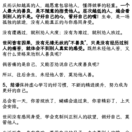
反而认知越高的人，越愿意包容他人，懂得做事的轻重。
一个
人最大的善良，是不随意的指责他人。
层次越低的人，越会看
到别人的不是。
守好自己的心，管好自己的嘴！
生命，是一场
孤独的旅途，没有人能真正的与你感同身受。
没有遭遇过，就别劝人大度；没有为难过，就别劝人放过。
世间皆有因果，没有无缘无故的“不善良”，只是没有经历过别
人的痛苦，就体会不到别人真实的感受。
既然未经他人苦，又
有什么资格来劝别人善良呢？
倘若痛的是自己，又能否劝说自己大度善良呢？
所以，往后余生，未经他人苦，莫劝他人善。
5、结语
保持虚心学习的好习惯，不断的精进提升，努力成为
更好的自己。
总会有一天，你若绽放了，蝴蝶会追过来，你若精彩了，上天
会安排。
世间没有感同身受，学会克制纠正别人的欲望，做好自己，莫
管他人。