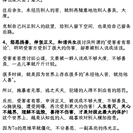
往后余生，未经历别人的苦，就别再随意地劝别人善良、大
度。
克制自己纠正别人的欲望，给别人留下空间，也是给自己留条
后路。
4、惩恶扬善，伸张正义，和谐共生
很讨厌所谓的“受害者有罪
论”，明明受害方受到了很大的伤害，却要被别人说成活该。
受害者若想讨回公道，又要被一群人说成不够大度，不够善
良，一点儿事就斤斤计较。
很多时候，就是因为世界上存在很多的“未经他人苦，就劝他
人善”。
所以，施暴者无罪，逃之夭夭，犯错的人得不到应有的惩罚。
反而，受害者有罪，申诉正义，被说成不够大度、不够善良、
心胸狭隘、遭受网曝，再次受到更大的伤害！
人生有尺，关心
不越界，理解不诋毁，善待不伤害，才是对彼此最大的保护！
这个世界上，越是认知低的人，越喜欢对别人横加指责。
因为Ta的思维早就僵化，不分善恶，一副高尚的伟光正。