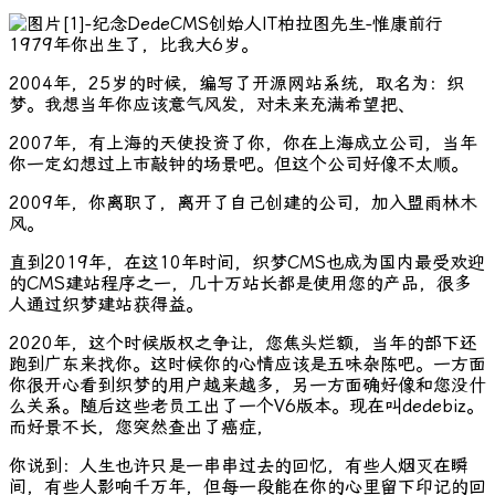
1979年你出生了，比我大6岁。
2004年，25岁的时候，编写了开源网站系统，取名为：织
梦。我想当年你应该意气风发，对未来充满希望把、
2007年，有上海的天使投资了你，你在上海成立公司，当年
你一定幻想过上市敲钟的场景吧。但这个公司好像不太顺。
2009年，你离职了，离开了自己创建的公司，加入盟雨林木
风。
直到2019年，在这10年时间，织梦CMS也成为国内最受欢迎
的CMS建站程序之一，几十万站长都是使用您的产品，很多
人通过织梦建站获得益。
2020年，这个时候版权之争让，您焦头烂额，当年的部下还
跑到广东来找你。这时候你的心情应该是五味杂陈吧。一方面
你很开心看到织梦的用户越来越多，另一方面确好像和您没什
么关系。随后这些老员工出了一个V6版本。现在叫dedebiz。
而好景不长，您突然查出了癌症，
你说到：人生也许只是一串串过去的回忆，有些人烟灭在瞬
间，有些人影响千万年，但每一段能在你的心里留下印记的回