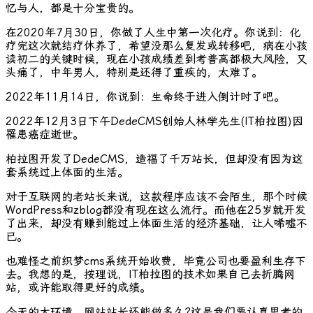
忆与人，都是十分宝贵的。
在2020年7月30日，你做了人生中第一次化疗。你说到：化
疗完这次就结疗休养了，希望没那么复发或转移吧，病在小孩
读初二的关键时候，现在小孩成绩差到考普高都极大风险，又
头痛了，中年男人，特别是还得了重疾的，太难了。
2022年11月14日，你说到：生命终于进入倒计时了吧。
2022年12月3日下午DedeCMS创始人林学先生(IT柏拉图)因
罹患癌症逝世。
柏拉图开发了DedeCMS，造福了千万站长，但却没有因为这
套系统过上体面的生活。
对于互联网的老站长来说，这款程序应该不会陌生，那个时候
WordPress和zblog都没有现在这么流行。而他在25岁就开发
了出来，却没有赚到能过上体面生活的经济基础，让人唏嘘不
已。
也难怪之前织梦cms系统开始收费，毕竟公司也要盈利生存下
去。我想的是，按理说，IT柏拉图的技术如果自己去折腾网
站，或许能取得更好的成绩。
今天的大环境，网站站长还能做多久?这是我们要认真思考的